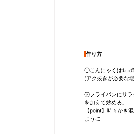
作り方
①こんにゃくは1㎝
(アク抜きが必要な
②フライパンにサラ
を加えて炒める。
【point】時々か
ように