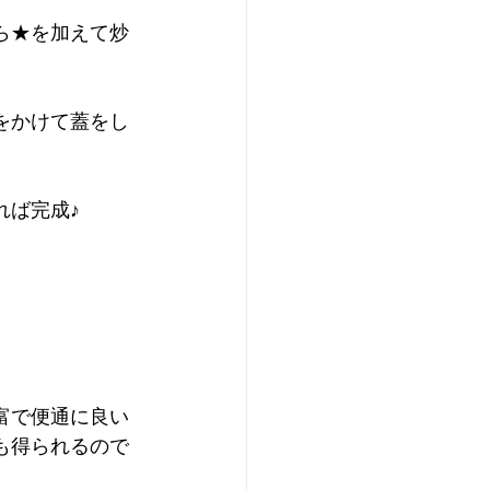
ら★を加えて炒
をかけて蓋をし
れば完成♪
富で便通に良い
も得られるので