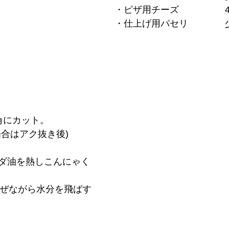
・ピザ用チーズ　　　　　4
・仕上げ用パセリ　　　　
角にカット。
場合はアク抜き後)
ダ油を熱しこんにゃく
き混ぜながら水分を飛ばす