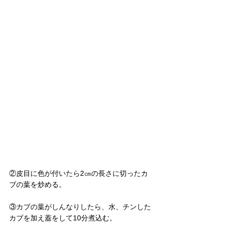
②皮目に色が付いたら2㎝の長さに切ったカ
ブの葉を炒める。
③カブの葉がしんなりしたら、水、チンした
カブを加え蓋をして10分煮込む。