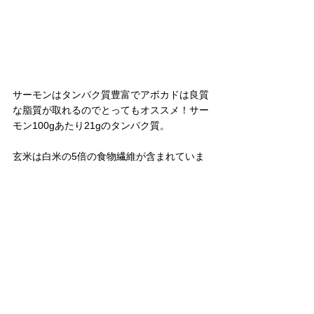
サーモンはタンパク質豊富でアボカドは良質
な脂質が取れるのでとってもオススメ！サー
モン100gあたり21gのタンパク質。
玄米は白米の5倍の食物繊維が含まれていま
す。咀嚼回数も増えてダイエット向き！
具材を切って混ぜるだけの簡単料理。時短に
もなるので忙しい時はオススメの料理です！