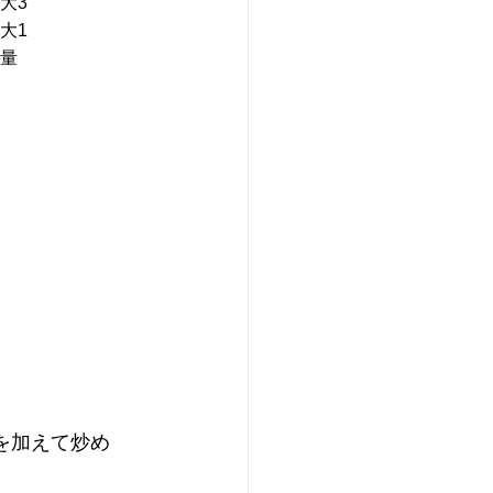
大3　
大1
量
を加えて炒め