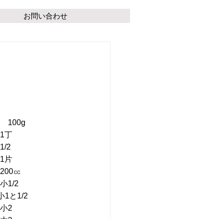
お問い合わせ
100g
1丁
/2
1片
00㏄
1/2
1と1/2
小2