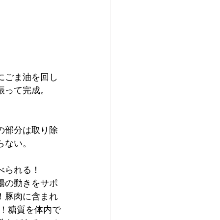
にごま油を回し
振って完成。
の部分は取り除
らない。
べられる！
腸の動きをサポ
！豚肉に含まれ
倍！糖質を体内で