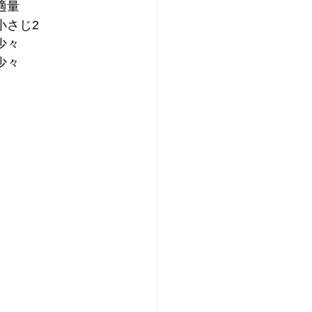
適量
小さじ2
少々
少々