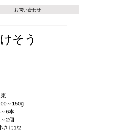
お問い合わせ
かけそう
2束　
0～150g
～6本　
～2個　　　
さじ1/2