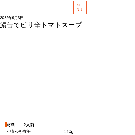
ME
NU
2022年9月3日
鯖缶でピリ辛トマトスープ
材料　　2人前
・鯖みそ煮缶　　　　　　 　  140g