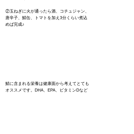
②玉ねぎに火が通ったら酒、コチュジャン、
唐辛子、鯖缶、トマトを加え3分くらい煮込
めば完成♪
鯖に含まれる栄養は健康面から考えてとても
オススメです。DHA、EPA、ビタミンDなど
が豊富で血液をサラサラにしたり、脳の働き
を良くします。
また、魚に含まれる不飽和脂肪酸という脂質
は健康にも良く積極的にとりたい栄養素で
す！